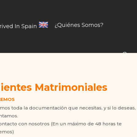
¿Quiénes Somos?
rived In Spain
ientes Matrimoniales
ACEMOS
mos toda la documentación que necesitas, y si lo deseas,
entamos.
ontacto con nosotros (En un máximo de 48 horas te
emos)