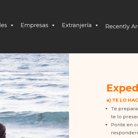
les
Empresas
Extranjería
Recently Ar
Exped
a) TE LO H
Te prepara
te lo pres
Ponte en c
responder